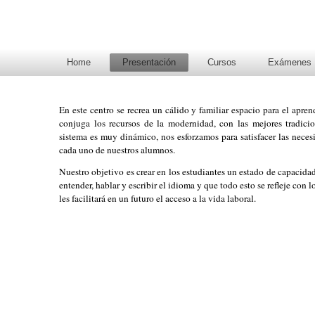
OXFORD STREET
Academia de Inglés
Home
Presentación
Cursos
Exámenes
En este centro se recrea un cálido y familiar espacio para el apren
conjuga los recursos de la modernidad, con las mejores tradici
sistema es muy dinámico, nos esforzamos para satisfacer las neces
cada uno de nuestros alumnos.
Nuestro objetivo es crear en los estudiantes un estado de capacida
entender, hablar y escribir el idioma y que todo esto se refleje con l
les facilitará en un futuro el acceso a la vida laboral.